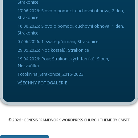
Strakonice
17.06.2026: Slovo o pomoci, duchovní obnova, 2 den,
Strakonice
16.06.2026: Slovo o pomoci, duchovní obnova, 1 den,
Strakonice
07.06.2026: 1. svaté přijímání, Strakonice
29.05.2026: Noc kostelů, Strakonice
19.04.2026: Pouť Strakonických farníků, Sloup,
Nesvačilka
Fotokniha_Strakonice_2015-2023
VŠECHNY FOTOGALERIE
© 2026 ·
GENESIS FRAMEWORK WORDPRESS CHURCH THEME BY CMSTF