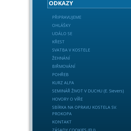
ODKAZY
PŘIPRAVUJEME
OHLÁŠKY
UDÁLO SE
KŘEST
SVATBA V KOSTELE
ŽEHNÁNÍ
BIŘMOVÁNÍ
POHŘEB
KURZ ALFA
SEMINÁŘ ŽIVOT V DUCHU (E. Sievers)
HOVORY O VÍŘE
SBÍRKA NA OPRAVU KOSTELA SV.
PROKOPA
KONTAKT
ZÁSADY COOKIES (EU)