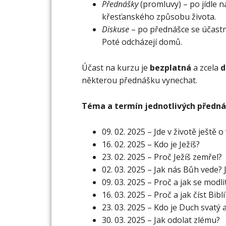
Přednášky
(promluvy) – po jídle n
křesťanského způsobu života.
Diskuse
– po přednášce se účastní
Poté odcházejí domů.
Účast na kurzu je
bezplatná
a zcela
d
některou přednášku vynechat.
Téma a termín jednotlivých předn
09. 02. 2025 – Jde v životě ještě o 
16. 02. 2025 – Kdo je Ježíš?
23. 02. 2025 – Proč Ježíš zemřel?
02. 03. 2025 – Jak nás Bůh vede? J
09. 03. 2025 – Proč a jak se modli
16. 03. 2025 – Proč a jak číst Bibli
23. 03. 2025 – Kdo je Duch svatý a
30. 03. 2025 – Jak odolat zlému?