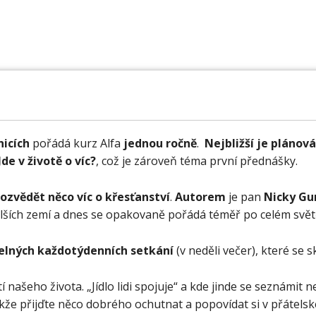
DOMŮ
OKOLNÍ FARNOSTI
BOHOSLUŽBY
icích
pořádá kurz Alfa
jednou ročně
.
Nejbližší je plánová
Jde v životě o víc?
, což je zároveň téma první přednášky.
dozvědět něco víc o křesťanství
.
Autorem
je pan
Nicky G
dalších zemí a dnes se opakovaně pořádá téměř po celém svět
elných každotýdenních setkání
(v neděli večer), které se sk
í našeho života. „Jídlo lidi spojuje“ a kde jinde se seznámit 
akže přijďte něco dobrého ochutnat a popovídat si v přátelsk