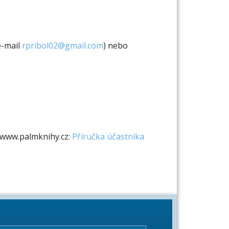
e-mail
rpribol02@gmail.com
) nebo
a www.palmknihy.cz:
Příručka účastníka