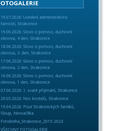
FOTOGALERIE
19.07.2026: Uvedení administrátora
farnosti, Strakonice
19.06.2026: Slovo o pomoci, duchovní
obnova, 4 den, Strakonice
18.06.2026: Slovo o pomoci, duchovní
obnova, 3. den, Strakonice
17.06.2026: Slovo o pomoci, duchovní
obnova, 2 den, Strakonice
16.06.2026: Slovo o pomoci, duchovní
obnova, 1 den, Strakonice
07.06.2026: 1. svaté přijímání, Strakonice
29.05.2026: Noc kostelů, Strakonice
19.04.2026: Pouť Strakonických farníků,
Sloup, Nesvačilka
Fotokniha_Strakonice_2015-2023
VŠECHNY FOTOGALERIE