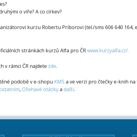
nes?
 druhými o víře? A co církev?
anizátorovi kurzu Robertu Priborovi (tel./sms 606 640 164, 
ficiálních stránkách kurzů Alfa pro ČR
www.kurzyalfa.cz/.
ch v rámci ČR najdete
zde
.
ištěné podobě v e-shopu
KMS
a ve verzi pro čtečky e-knih n
t ostatním
,
Ožehavé otázky
a
další
.