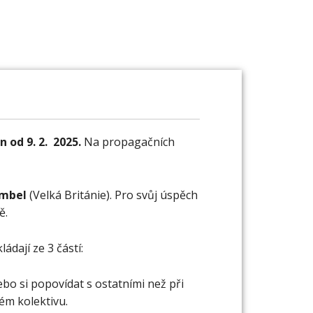
ŽIVOT FARNOSTÍ
UDÁLOSTI
KONTAKT
n od 9. 2. 2025
.
Na propagačních
umbel
(Velká Británie). Pro svůj úspěch
ě.
ládají ze 3 částí:
nebo si popovídat s ostatními než při
ém kolektivu.