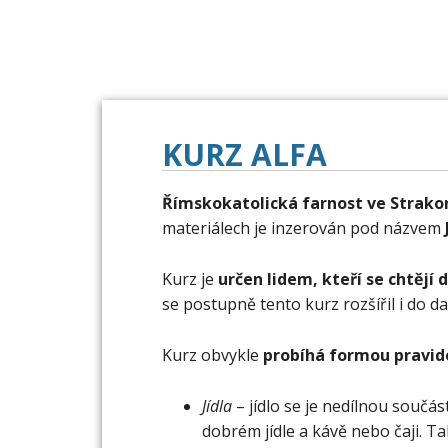
KURZ ALFA
Římskokatolická farnost ve Strakon
materiálech je inzerován pod názvem
Kurz je
určen lidem, kteří se chtějí 
se postupně tento kurz rozšířil i do 
Kurz obvykle
probíhá formou pravid
Jídla
– jídlo se je nedílnou součást
dobrém jídle a kávě nebo čaji. T