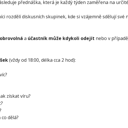
ásleduje přednáška, která je každý týden zaměřena na určité 
ci rozdělí diskusních skupinek, kde si vzájemně sdělují své
obrovolná
a
účastník může kdykoli odejít
nebo v případě,
ášek
(vždy od 18:00, délka cca 2 hod):
víc?
ak získat víru?
t?
?
 co dělá?