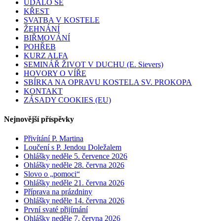
UDÁLO SE
KŘEST
SVATBA V KOSTELE
ŽEHNÁNÍ
BIŘMOVÁNÍ
POHŘEB
KURZ ALFA
SEMINÁŘ ŽIVOT V DUCHU (E. Sievers)
HOVORY O VÍŘE
SBÍRKA NA OPRAVU KOSTELA SV. PROKOPA
KONTAKT
ZÁSADY COOKIES (EU)
Nejnovější příspěvky
Přivítání P. Martina
Loučení s P. Jendou Doležalem
Ohlášky neděle 5. července 2026
Ohlášky neděle 28. června 2026
Slovo o „pomoci“
Ohlášky neděle 21. června 2026
Příprava na prázdniny
Ohlášky neděle 14. června 2026
První svaté přijímání
Ohlášky neděle 7. června 2026