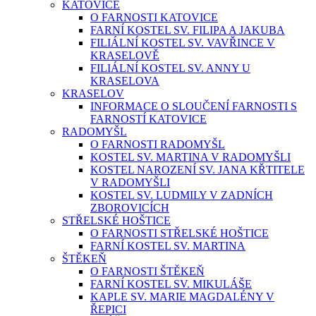
KATOVICE
O FARNOSTI KATOVICE
FARNÍ KOSTEL SV. FILIPA A JAKUBA
FILIÁLNÍ KOSTEL SV. VAVŘINCE V
KRASELOVĚ
FILIÁLNÍ KOSTEL SV. ANNY U
KRASELOVA
KRASELOV
INFORMACE O SLOUČENÍ FARNOSTI S
FARNOSTÍ KATOVICE
RADOMYŠL
O FARNOSTI RADOMYŠL
KOSTEL SV. MARTINA V RADOMYŠLI
KOSTEL NAROZENÍ SV. JANA KŘTITELE
V RADOMYŠLI
KOSTEL SV. LUDMILY V ZADNÍCH
ZBOROVICÍCH
STŘELSKÉ HOŠTICE
O FARNOSTI STŘELSKÉ HOŠTICE
FARNÍ KOSTEL SV. MARTINA
ŠTĚKEŇ
O FARNOSTI ŠTĚKEŇ
FARNÍ KOSTEL SV. MIKULÁŠE
KAPLE SV. MARIE MAGDALÉNY V
ŘEPICI