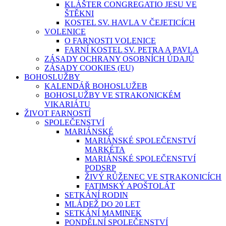
KLÁŠTER CONGREGATIO JESU VE
ŠTĚKNI
KOSTEL SV. HAVLA V ČEJETICÍCH
VOLENICE
O FARNOSTI VOLENICE
FARNÍ KOSTEL SV. PETRA A PAVLA
ZÁSADY OCHRANY OSOBNÍCH ÚDAJŮ
ZÁSADY COOKIES (EU)
BOHOSLUŽBY
KALENDÁŘ BOHOSLUŽEB
BOHOSLUŽBY VE STRAKONICKÉM
VIKARIÁTU
ŽIVOT FARNOSTÍ
SPOLEČENSTVÍ
MARIÁNSKÉ
MARIÁNSKÉ SPOLEČENSTVÍ
MARKÉTA
MARIÁNSKÉ SPOLEČENSTVÍ
PODSRP
ŽIVÝ RŮŽENEC VE STRAKONICÍCH
FATIMSKÝ APOŠTOLÁT
SETKÁNÍ RODIN
MLÁDEŽ DO 20 LET
SETKÁNÍ MAMINEK
PONDĚLNÍ SPOLEČENSTVÍ