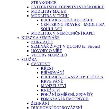
STRAKONICE
PÁTEČNÍ SPOLEČENSTVÍ STRAKONICE
MODLITBY MATEK
MODLITBA V TICHU
EUCHARISTICKÁ ADORACE
CENTERING PRAYER – MODLITBA
SOUHLASU
MODLITBA V NEMOCNIČNÍ KAPLI
KURZY A SEMINÁŘE
KURZ ALFA
SEMINÁŘ ŽIVOT V DUCHU (E. Sievers)
HOVORY O VÍŘE
VEČERY MANŽELŮ
SLUŽBA
SVÁTOSTI
KŘEST
BIŘMOVÁNÍ
EUCHARISTIE – SVÁTOST TĚLA A
KRVE PÁNĚ
MANŽELSTVÍ
KNĚŽSTVÍ
POKÁNÍ (SMÍŘENÍ, ZPOVĚĎ)
POMAZÁNÍ NEMOCNÝCH
ŽEHNÁNÍ
DUCHOVNÍ DOPROVÁZENÍ