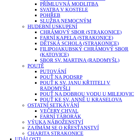
PŘÍMLUVNÁ MODLITBA
SVATBA V KOSTELE
POHŘEB
SLUŽBA NEMOCNÝM
HUDEBNÍ USKUPENÍ
CHRÁMOVÝ SBOR (STRAKONICE)
FARNÍ KAPELA (STRAKONICE)
DĚTSKÁ SCHOLA (STRAKONICE)
FILIPOJAKUBSKÝ CHRÁMOVÝ SBOR
(KATOVICE)
SBOR SV. MARTINA (RADOMYŠL)
POUTĚ
PUTOVÁNÍ
POUŤ NA PODSRP
POUŤ K SV. JANU KŘTITELI V
RADOMYŠLI
POUŤ NA DOBROU VODU U MILEJOVIC
POUŤ KE SV. ANNĚ U KRASELOVA
OSTATNÍ SETKÁVÁNÍ
VEČERY CHVAL
FARNÍ TÁBORÁK
VÝUKA NÁBOŽENSTVÍ
ZAJÍMÁM SE O KŘESŤANSTVÍ
CHARITA STRAKONICE
UDÁLOSTI