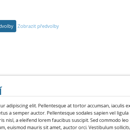
dvolby
Zobrazit předvolby
DOMŮ
OKOLNÍ FARNOSTI
BOHOSLUŽBY
Í
r adipiscing elit. Pellentesque at tortor accumsan, iaculis 
tus a semper auctor. Pellentesque sodales sapien vel ligul
 nisl, a eleifend lorem faucibus suscipit. Sed commodo leo id
m, euismod mauris sit amet, auctor orci. Vestibulum sollicitud