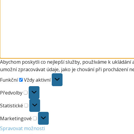
Abychom poskytli co nejlepší služby, používáme k ukládání 
umožní zpracovávat údaje, jako je chování při procházení n
Funkční
Funkční
Vždy aktivní
Předvolby
Předvolby
Statistické
Statistické
Marketingové
Marketingové
Spravovat možnosti