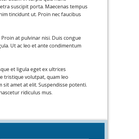
retra suscipit porta. Maecenas tempus
im tincidunt ut. Proin nec faucibus
. Proin at pulvinar nisi. Duis congue
igula. Ut ac leo et ante condimentum
ue et ligula eget ex ultrices
ae tristique volutpat, quam leo
sit amet at elit. Suspendisse potenti.
ascetur ridiculus mus.