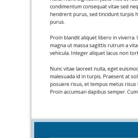
condimentum consequat vitae sed nequ
hendrerit purus, sed tincidunt turpis
purus.
Proin blandit aliquet libero in viverra
magna ut massa sagittis rutrum a vitae
vehicula. Integer aliquet lacus non to
Nunc vitae laoreet nulla, eget euismod
malesuada id in turpis. Praesent at sol
posuere risus, et tempus metus risus s
Proin accumsan dapibus semper. Cum s