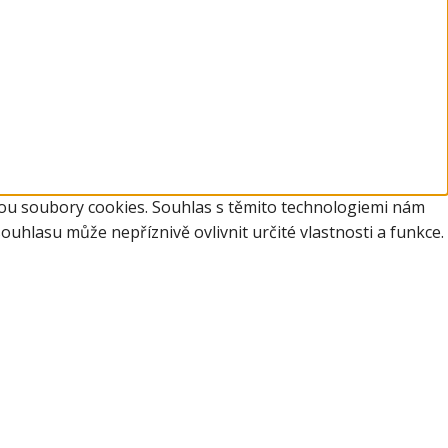
jsou soubory cookies. Souhlas s těmito technologiemi nám
hlasu může nepříznivě ovlivnit určité vlastnosti a funkce.