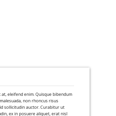
ŽIVOT FARNOSTÍ
UDÁLOSTI
KONTAKT
ex at, eleifend enim. Quisque bibendum
a malesuada, non rhoncus risus
 sollicitudin auctor. Curabitur ut
in, ex in posuere aliquet, erat nisl