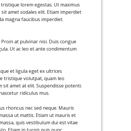
c tristique lorem egestas. Ut maximus
, sit amet sodales elit. Etiam imperdiet
da magna faucibus imperdiet.
. Proin at pulvinar nisi. Duis congue
igula. Ut ac leo et ante condimentum
ue et ligula eget ex ultrices
ae tristique volutpat, quam leo
sit amet at elit. Suspendisse potenti.
ascetur ridiculus mus.
pus rhoncus nec sed neque. Mauris
 massa ut mattis. Etiam ut mauris et
massa, quis vestibulum dui est vitae
sto. Etiam in turpis quis nunc