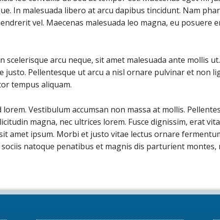
e. In malesuada libero at arcu dapibus tincidunt. Nam pha
 hendrerit vel. Maecenas malesuada leo magna, eu posuere en
. In scelerisque arcu neque, sit amet malesuada ante mollis ut
 justo. Pellentesque ut arcu a nisl ornare pulvinar et non l
rtor tempus aliquam.
 lorem. Vestibulum accumsan non massa at mollis. Pellentesq
licitudin magna, nec ultrices lorem. Fusce dignissim, erat vit
it amet ipsum. Morbi et justo vitae lectus ornare fermentum 
ociis natoque penatibus et magnis dis parturient montes, n