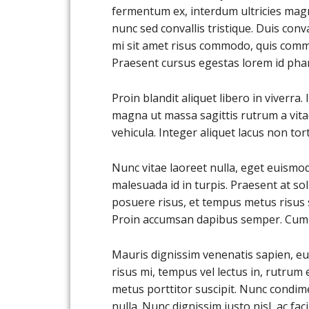
fermentum ex, interdum ultricies magna
nunc sed convallis tristique. Duis conva
mi sit amet risus commodo, quis commo
Praesent cursus egestas lorem id phar
Proin blandit aliquet libero in viverra
magna ut massa sagittis rutrum a vitae
vehicula. Integer aliquet lacus non to
Nunc vitae laoreet nulla, eget euismod
malesuada id in turpis. Praesent at sol
posuere risus, et tempus metus risus s
Proin accumsan dapibus semper. Cum s
Mauris dignissim venenatis sapien, e
risus mi, tempus vel lectus in, rutrum
metus porttitor suscipit. Nunc condime
nulla. Nunc dignissim justo nisl, ac fac