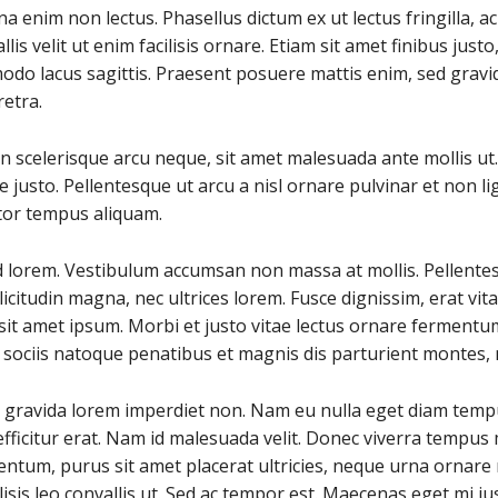
 enim non lectus. Phasellus dictum ex ut lectus fringilla, a
llis velit ut enim facilisis ornare. Etiam sit amet finibus justo
do lacus sagittis. Praesent posuere mattis enim, sed gravi
etra.
. In scelerisque arcu neque, sit amet malesuada ante mollis ut
 justo. Pellentesque ut arcu a nisl ornare pulvinar et non l
rtor tempus aliquam.
 lorem. Vestibulum accumsan non massa at mollis. Pellentesq
licitudin magna, nec ultrices lorem. Fusce dignissim, erat vit
it amet ipsum. Morbi et justo vitae lectus ornare fermentum 
ociis natoque penatibus et magnis dis parturient montes, n
u gravida lorem imperdiet non. Nam eu nulla eget diam tem
 efficitur erat. Nam id malesuada velit. Donec viverra tempus
ntum, purus sit amet placerat ultricies, neque urna ornare 
ilisis leo convallis ut. Sed ac tempor est. Maecenas eget mi ju