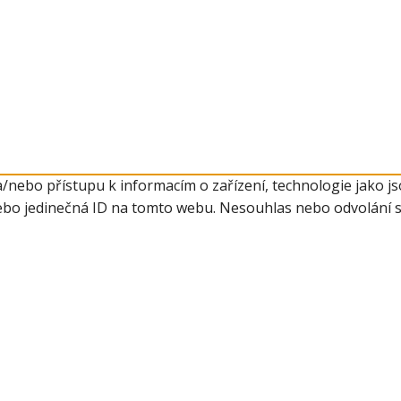
a/nebo přístupu k informacím o zařízení, technologie jako 
ebo jedinečná ID na tomto webu. Nesouhlas nebo odvolání sou