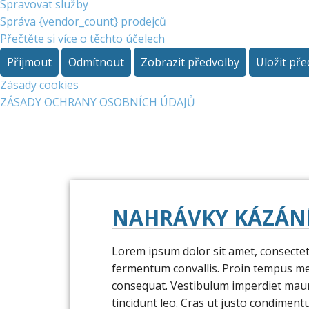
Spravovat služby
Správa {vendor_count} prodejců
Přečtěte si více o těchto účelech
Přijmout
Odmítnout
Zobrazit předvolby
Uložit pře
Zásady cookies
ZÁSADY OCHRANY OSOBNÍCH ÚDAJŮ
NAHRÁVKY KÁZÁN
Lorem ipsum dolor sit amet, consectetu
fermentum convallis. Proin tempus me
consequat. Vestibulum imperdiet mauris
tincidunt leo. Cras ut justo condimentu