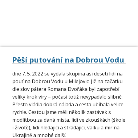
DOMŮ
OKOLNÍ FARNOSTI
BOHOSLUŽBY
ŽIVOT FARNOSTÍ
UDÁLOSTI
KONTAKT
Pěší putování na Dobrou Vodu
dne 7. 5. 2022 se vydala skupina asi deseti lidí na
pouť na Dobrou Vodu u Milejovic. Již na začátku
dle slov pátera Romana Dvořáka byl zapotřebí
veliký krok víry – počasí totiž nevypadalo slibně.
Přesto vládla dobrá nálada a cesta ubíhala velice
rychle. Cestou jsme měli několik zastávek s
modlitbou za daná místa, lidi ve zkouškách (škole
i životě), lidi hledající a strádající, válku a mír na
Ukrajině a mnohé další.