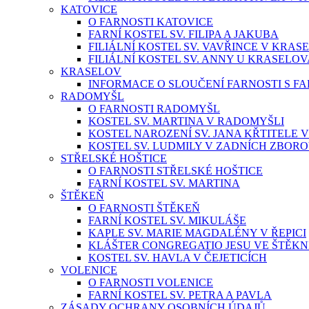
KATOVICE
O FARNOSTI KATOVICE
FARNÍ KOSTEL SV. FILIPA A JAKUBA
FILIÁLNÍ KOSTEL SV. VAVŘINCE V KRAS
FILIÁLNÍ KOSTEL SV. ANNY U KRASELOV
KRASELOV
INFORMACE O SLOUČENÍ FARNOSTI S F
RADOMYŠL
O FARNOSTI RADOMYŠL
KOSTEL SV. MARTINA V RADOMYŠLI
KOSTEL NAROZENÍ SV. JANA KŘTITELE 
KOSTEL SV. LUDMILY V ZADNÍCH ZBORO
STŘELSKÉ HOŠTICE
O FARNOSTI STŘELSKÉ HOŠTICE
FARNÍ KOSTEL SV. MARTINA
ŠTĚKEŇ
O FARNOSTI ŠTĚKEŇ
FARNÍ KOSTEL SV. MIKULÁŠE
KAPLE SV. MARIE MAGDALÉNY V ŘEPICI
KLÁŠTER CONGREGATIO JESU VE ŠTĚKN
KOSTEL SV. HAVLA V ČEJETICÍCH
VOLENICE
O FARNOSTI VOLENICE
FARNÍ KOSTEL SV. PETRA A PAVLA
ZÁSADY OCHRANY OSOBNÍCH ÚDAJŮ