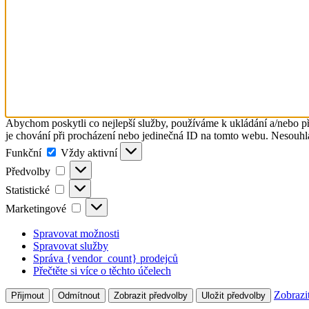
Abychom poskytli co nejlepší služby, používáme k ukládání a/nebo př
je chování při procházení nebo jedinečná ID na tomto webu. Nesouhlas
Funkční
Funkční
Vždy aktivní
Předvolby
Předvolby
Statistické
Statistické
Marketingové
Marketingové
Spravovat možnosti
Spravovat služby
Správa {vendor_count} prodejců
Přečtěte si více o těchto účelech
Zobrazi
Přijmout
Odmítnout
Zobrazit předvolby
Uložit předvolby