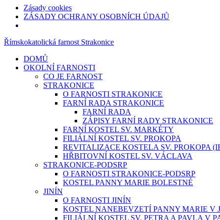
Zásady cookies
ZÁSADY OCHRANY OSOBNÍCH ÚDAJŮ
Římskokatolická farnost Strakonice
DOMŮ
OKOLNÍ FARNOSTI
CO JE FARNOST
STRAKONICE
O FARNOSTI STRAKONICE
FARNÍ RADA STRAKONICE
FARNÍ RADA
ZÁPISY FARNÍ RADY STRAKONICE
FARNÍ KOSTEL SV. MARKÉTY
FILIÁLNÍ KOSTEL SV. PROKOPA
REVITALIZACE KOSTELA SV. PROKOPA (IROP
HŘBITOVNÍ KOSTEL SV. VÁCLAVA
STRAKONICE-PODSRP
O FARNOSTI STRAKONICE-PODSRP
KOSTEL PANNY MARIE BOLESTNÉ
JINÍN
O FARNOSTI JINÍN
KOSTEL NANEBEVZETÍ PANNY MARIE V J
FILIÁLNÍ KOSTEL SV. PETRA A PAVLA V