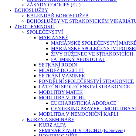
ZÁSADY COOKIES (EU)
BOHOSLUŽBY
KALENDÁŘ BOHOSLUŽEB
BOHOSLUŽBY VE STRAKONICKÉM VIKARIÁT
ŽIVOT FARNOSTÍ
SPOLEČENSTVÍ
MARIÁNSKÉ
MARIÁNSKÉ SPOLEČENSTVÍ MARK
MARIÁNSKÉ SPOLEČENSTVÍ PODSR
ŽIVÝ RŮŽENEC VE STRAKONICÍCH
FATIMSKÝ APOŠTOLÁT
SETKÁNÍ RODIN
MLÁDEŽ DO 20 LET
SETKÁNÍ MAMINEK
PONDĚLNÍ SPOLEČENSTVÍ STRAKONICE
PÁTEČNÍ SPOLEČENSTVÍ STRAKONICE
MODLITBY MATEK
MODLITBA V TICHU
EUCHARISTICKÁ ADORACE
CENTERING PRAYER – MODLITBA 
MODLITBA V NEMOCNIČNÍ KAPLI
KURZY A SEMINÁŘE
KURZ ALFA
SEMINÁŘ ŽIVOT V DUCHU (E. Sievers)
HOVORY O VÍŘE