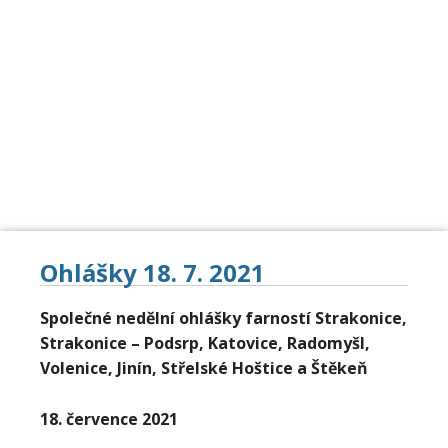
DOMŮ
OKOLNÍ FARNOSTI
BOHOSLUŽBY
ŽIVOT FARNOSTÍ
UDÁLOSTI
KONTAKT
Ohlášky 18. 7. 2021
Společné nedělní ohlášky farností Strakonice,
Strakonice – Podsrp, Katovice, Radomyšl,
Volenice, Jinín, Střelské Hoštice a Štěkeň
18. července 2021