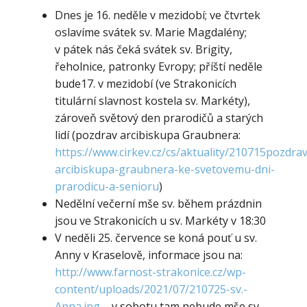
Dnes je 16. neděle v mezidobí; ve čtvrtek
oslavíme svátek sv. Marie Magdalény;
v pátek nás čeká svátek sv. Brigity,
řeholnice, patronky Evropy; příští neděle
bude17. v mezidobí (ve Strakonicích
titulární slavnost kostela sv. Markéty),
zároveň světový den prarodičů a starých
lidí (pozdrav arcibiskupa Graubnera:
https://www.cirkev.cz/cs/aktuality/210715pozdrav
arcibiskupa-graubnera-ke-svetovemu-dni-
prarodicu-a-senioru
)
Nedělní večerní mše sv. během prázdnin
jsou ve Strakonicích u sv. Markéty v 18:30
V neděli 25. července se koná pouť u sv.
Anny v Kraselově, informace jsou na:
http://www.farnost-strakonice.cz/wp-
content/uploads/2021/07/210725-sv.-
Anna.jpg
– v sobotu tam nebude mše sv.,