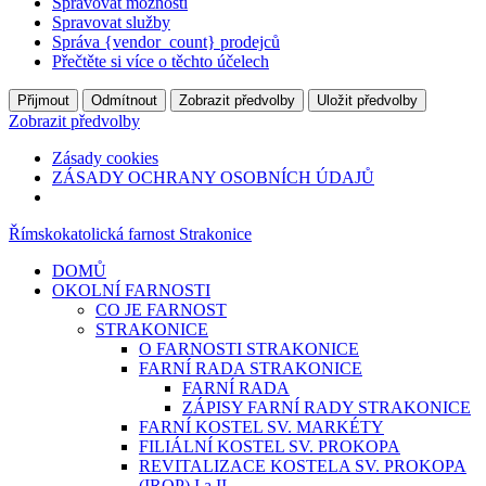
Spravovat možnosti
Spravovat služby
Správa {vendor_count} prodejců
Přečtěte si více o těchto účelech
Přijmout
Odmítnout
Zobrazit předvolby
Uložit předvolby
Zobrazit předvolby
Zásady cookies
ZÁSADY OCHRANY OSOBNÍCH ÚDAJŮ
Římskokatolická farnost Strakonice
DOMŮ
OKOLNÍ FARNOSTI
CO JE FARNOST
STRAKONICE
O FARNOSTI STRAKONICE
FARNÍ RADA STRAKONICE
FARNÍ RADA
ZÁPISY FARNÍ RADY STRAKONICE
FARNÍ KOSTEL SV. MARKÉTY
FILIÁLNÍ KOSTEL SV. PROKOPA
REVITALIZACE KOSTELA SV. PROKOPA
(IROP) I a II