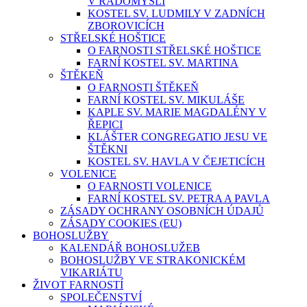
V RADOMYŠLI
KOSTEL SV. LUDMILY V ZADNÍCH
ZBOROVICÍCH
STŘELSKÉ HOŠTICE
O FARNOSTI STŘELSKÉ HOŠTICE
FARNÍ KOSTEL SV. MARTINA
ŠTĚKEŇ
O FARNOSTI ŠTĚKEŇ
FARNÍ KOSTEL SV. MIKULÁŠE
KAPLE SV. MARIE MAGDALÉNY V
ŘEPICI
KLÁŠTER CONGREGATIO JESU VE
ŠTĚKNI
KOSTEL SV. HAVLA V ČEJETICÍCH
VOLENICE
O FARNOSTI VOLENICE
FARNÍ KOSTEL SV. PETRA A PAVLA
ZÁSADY OCHRANY OSOBNÍCH ÚDAJŮ
ZÁSADY COOKIES (EU)
BOHOSLUŽBY
KALENDÁŘ BOHOSLUŽEB
BOHOSLUŽBY VE STRAKONICKÉM
VIKARIÁTU
ŽIVOT FARNOSTÍ
SPOLEČENSTVÍ