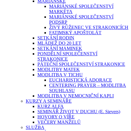
MARIÁNSKÉ
MARIÁNSKÉ SPOLEČENSTVÍ
MARKÉTA
MARIÁNSKÉ SPOLEČENSTVÍ
PODSRP
ŽIVÝ RŮŽENEC VE STRAKONICÍCH
FATIMSKÝ APOŠTOLÁT
SETKÁNÍ RODIN
MLÁDEŽ DO 20 LET
SETKÁNÍ MAMINEK
PONDĚLNÍ SPOLEČENSTVÍ
STRAKONICE
PÁTEČNÍ SPOLEČENSTVÍ STRAKONICE
MODLITBY MATEK
MODLITBA V TICHU
EUCHARISTICKÁ ADORACE
CENTERING PRAYER – MODLITBA
SOUHLASU
MODLITBA V NEMOCNIČNÍ KAPLI
KURZY A SEMINÁŘE
KURZ ALFA
SEMINÁŘ ŽIVOT V DUCHU (E. Sievers)
HOVORY O VÍŘE
VEČERY MANŽELŮ
SLUŽBA