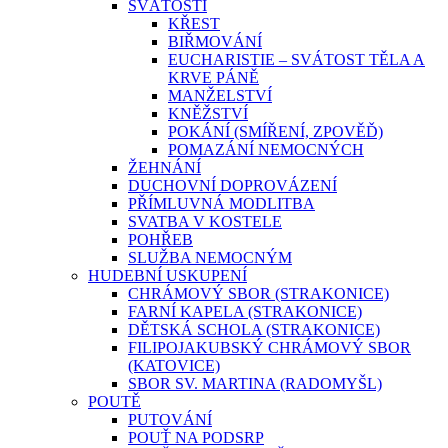
SVÁTOSTI
KŘEST
BIŘMOVÁNÍ
EUCHARISTIE – SVÁTOST TĚLA A
KRVE PÁNĚ
MANŽELSTVÍ
KNĚŽSTVÍ
POKÁNÍ (SMÍŘENÍ, ZPOVĚĎ)
POMAZÁNÍ NEMOCNÝCH
ŽEHNÁNÍ
DUCHOVNÍ DOPROVÁZENÍ
PŘÍMLUVNÁ MODLITBA
SVATBA V KOSTELE
POHŘEB
SLUŽBA NEMOCNÝM
HUDEBNÍ USKUPENÍ
CHRÁMOVÝ SBOR (STRAKONICE)
FARNÍ KAPELA (STRAKONICE)
DĚTSKÁ SCHOLA (STRAKONICE)
FILIPOJAKUBSKÝ CHRÁMOVÝ SBOR
(KATOVICE)
SBOR SV. MARTINA (RADOMYŠL)
POUTĚ
PUTOVÁNÍ
POUŤ NA PODSRP