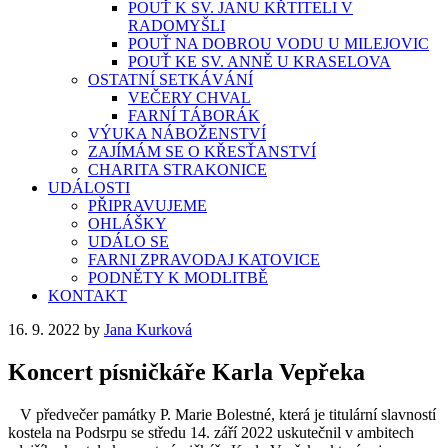
POUŤ K SV. JANU KŘTITELI V
RADOMYŠLI
POUŤ NA DOBROU VODU U MILEJOVIC
POUŤ KE SV. ANNĚ U KRASELOVA
OSTATNÍ SETKÁVÁNÍ
VEČERY CHVAL
FARNÍ TÁBORÁK
VÝUKA NÁBOŽENSTVÍ
ZAJÍMÁM SE O KŘESŤANSTVÍ
CHARITA STRAKONICE
UDÁLOSTI
PŘIPRAVUJEME
OHLÁŠKY
UDÁLO SE
FARNI ZPRAVODAJ KATOVICE
PODNĚTY K MODLITBĚ
KONTAKT
16. 9. 2022
by
Jana Kurková
Koncert písničkáře Karla Vepřeka
V předvečer památky P. Marie Bolestné, která je titulární slavností
kostela na Podsrpu se středu 14. září 2022 uskutečnil v ambitech