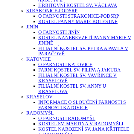
HŘBITOVNÍ KOSTEL SV. VÁCLAVA
STRAKONICE-PODSRP
O FARNOSTI STRAKONICE-PODSRP
KOSTEL PANNY MARIE BOLESTNÉ
JINÍN
O FARNOSTI JINÍN
KOSTEL NANEBEVZETÍ PANNY MARIE V
JINÍNĚ
FILIÁLNÍ KOSTEL SV. PETRA A PAVLA V
PARAČOVĚ
KATOVICE
O FARNOSTI KATOVICE
FARNÍ KOSTEL SV. FILIPA A JAKUBA
FILIÁLNÍ KOSTEL SV. VAVŘINCE V
KRASELOVĚ
FILIÁLNÍ KOSTEL SV. ANNY U
KRASELOVA
KRASELOV
INFORMACE O SLOUČENÍ FARNOSTI S
FARNOSTÍ KATOVICE
RADOMYŠL
O FARNOSTI RADOMYŠL
KOSTEL SV. MARTINA V RADOMYŠLI
KOSTEL NAROZENÍ SV. JANA KŘTITELE