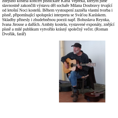
zdejšího kostela koncert písničkáře Karla Vepřeka, kterým jsme
slavnostně zakončili výstavu děl sochaře Milana Doubravy trvající
od letošní Noci kostelů. Během vystoupení zazněla vlastní tvorba i
písně, připomínající spolupráci interpreta se Sváťou Karáskem.
Skladby přinesly i zhudebněnou poezii např. Bohuslava Reynka,
Ivana Jirouse a dalších. Ambity kostela, vystavené exponáty, znějící
písně a milé publikum vytvořilo krásný společný večer. (Roman
Dvořák, farář)