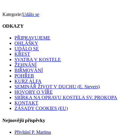
Kategorie:
Událo se
ODKAZY
PŘIPRAVUJEME
OHLÁŠKY
UDÁLO SE
KŘEST
SVATBA V KOSTELE
ŽEHNÁNÍ
BIŘMOVÁNÍ
POHŘEB
KURZ ALFA
SEMINÁŘ ŽIVOT V DUCHU (E. Sievers)
HOVORY O VÍŘE
SBÍRKA NA OPRAVU KOSTELA SV. PROKOPA
KONTAKT
ZÁSADY COOKIES (EU)
Nejnovější příspěvky
Přivítání P. Martina